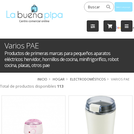
Powered
by
Tra
Varios PAE
Productos de primeras marcas para pequeños aparatos
eléctricos: hervidor, hornillos de cocina, minifrigorífico, robot
cocina, placas, otros pae
INICIO
HOGAR
ELECTRODOMÉSTICOS
VARIOS PAE
Total de productos disponibles
113