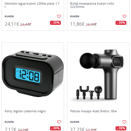
Hervidor agua kuken 2200w plast.1.7
Bolsa envasadora kuken rollo
l
22x10mts.
KUKEN
KUKEN
24,11€
11,86€
- 30%
- 30%
34,44€
16,94€
Reloj digital c/alarma negro
Pistola masaje 4cab.9veloc.18w
KUKEN
KUKEN
7,17€
37,23€
- 30%
- 30%
10,24€
52,93€