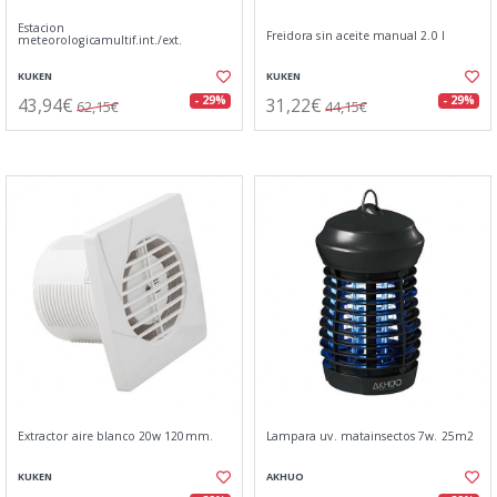
Estacion
Freidora sin aceite manual 2.0 l
meteorologicamultif.int./ext.
KUKEN
KUKEN
43,94€
31,22€
- 29%
- 29%
62,15€
44,15€
Extractor aire blanco 20w 120mm.
Lampara uv. matainsectos 7w. 25m2
KUKEN
AKHUO