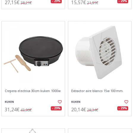
27,15€
15,57€
- 29%
- 29%
38,21€
21,91€
Crepera electrica 30cm kuken 1000w
Extractor aire blanco 15w 100mm.
KUKEN
KUKEN
31,24€
20,14€
- 29%
- 29%
43,96€
28,34€