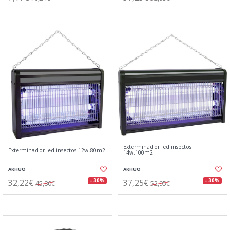
Exterminador led insectos
Exterminador led insectos 12w.80m2
14w.100m2
AKHUO
AKHUO
32,22€
37,25€
- 30%
- 30%
45,80€
52,95€