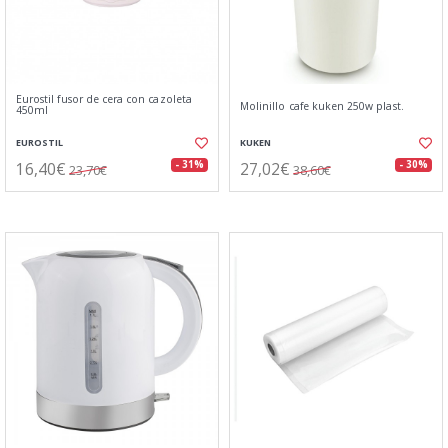
Eurostil fusor de cera con cazoleta
Molinillo cafe kuken 250w plast.
450ml
EUROSTIL
KUKEN
16,40€
27,02€
- 31%
- 30%
23,70€
38,60€