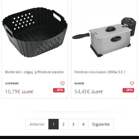
Molde silic. c/aguj. p/freidora s/aceite
Freidora inox kuken 2000w 3.0 l
SUPREME
KUKEN
10,79€
54,43€
- 28%
- 28%
15,03€
75,81€
Anterior
1
2
3
4
Siguiente