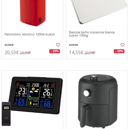
Bascula baño mecanica blanca
Palomitero electrico 1200w kuken
kuken 130kg
KUKEN
KUKEN
20,53€
14,55€
- 29%
- 29%
29,04€
20,58€