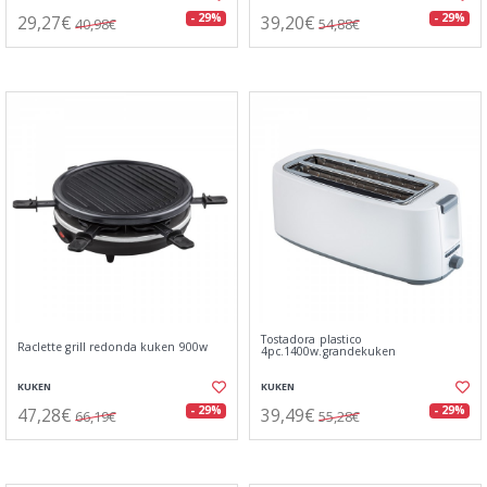
29,27€
39,20€
- 29%
- 29%
40,98€
54,88€
Tostadora plastico
Raclette grill redonda kuken 900w
4pc.1400w.grandekuken
KUKEN
KUKEN
47,28€
39,49€
- 29%
- 29%
66,19€
55,28€