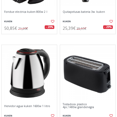
Fondue electrica kuken 800w 2 l
Quitapelusas bateria 3w. kuken
KUKEN
KUKEN
50,85€
25,39€
- 29%
- 29%
71,20€
35,55€
Tostadora plastico
Hervidor agua kuken 1600w 1 litro
4pc.1400w.grandenegra
KUKEN
KUKEN