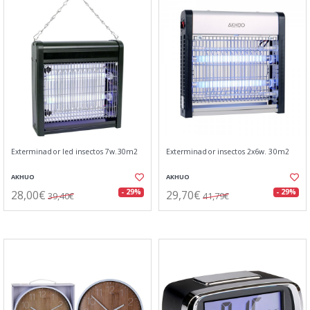
Exterminador led insectos 7w.30m2
Exterminador insectos 2x6w. 30m2
AKHUO
AKHUO
28,00€
29,70€
- 29%
- 29%
39,40€
41,79€