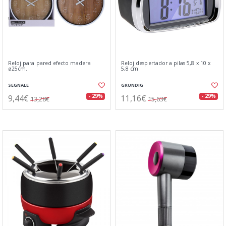
Reloj para pared efecto madera
Reloj despertador a pilas 5,8 x 10 x
ø25cm.
5,8 cm
SEGNALE
GRUNDIG
9,44€
11,16€
- 29%
- 29%
13,28€
15,63€