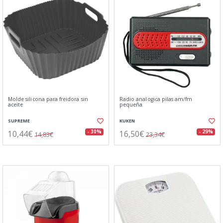
Molde silicona para freidora sin
Radio analogica pilas am/fm
aceite
pequeña
SUPREME
KUKEN
10,44€
16,50€
- 30%
- 29%
14,83€
23,34€