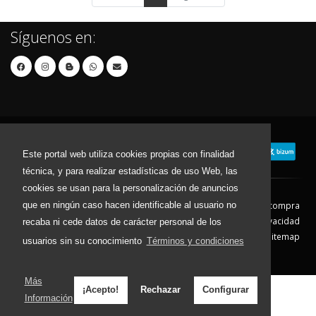
Síguenos en:
Este portal web utiliza cookies propias con finalidad
técnica, y para realizar estadísticas de uso Web, las
cookies se usan para la personalización de anuncios
que en ningún caso hacen identificable al usuario no
Contacto
Aviso Legal
Condiciones de compra
Política de envíos
Política de devolución
Política de Privacidad
recaba ni cede datos de carácter personal de los
Política de Cookies
Sitemap
usuarios sin su conocimiento
Términos y condiciones
© 2026 - Todos los derechos reservados.
Más
¡Acepto!
Rechazar
Configurar
Información