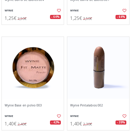
WYNIE
WYNIE
1,25€
1,25€
- 64%
- 64%
3,50€
3,50€
Wynie Base en polvo 003
Wynie Pintalabios 002
WYNIE
WYNIE
1,40€
1,40€
- 42%
- 39%
2,40€
2,30€