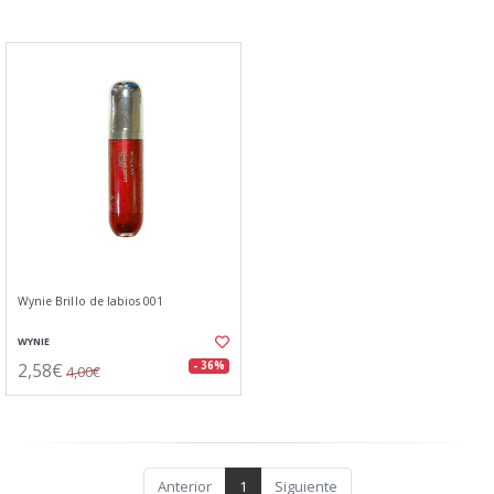
Wynie Brillo de labios 001
WYNIE
2,58€
- 36%
4,00€
Anterior
1
Siguiente