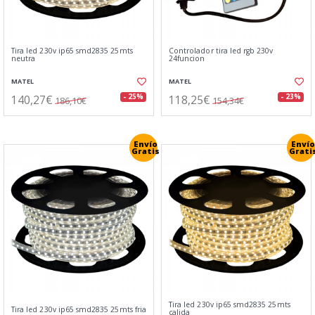
Tira led 230v ip65 smd2835 25mts
Controlador tira led rgb 230v
neutra
24funcion
MATEL
MATEL
140,27€
118,25€
- 25%
- 23%
186,10€
154,34€
Envío
Envío
Gratis
Grati
Tira led 230v ip65 smd2835 25mts
Tira led 230v ip65 smd2835 25mts fria
calida