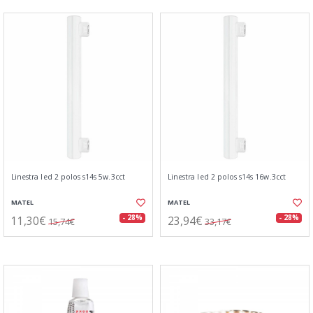
Linestra led 2 polos s14s 5w.3cct
Linestra led 2 polos s14s 16w.3cct
MATEL
MATEL
11,30€
23,94€
- 28%
- 28%
15,74€
33,17€