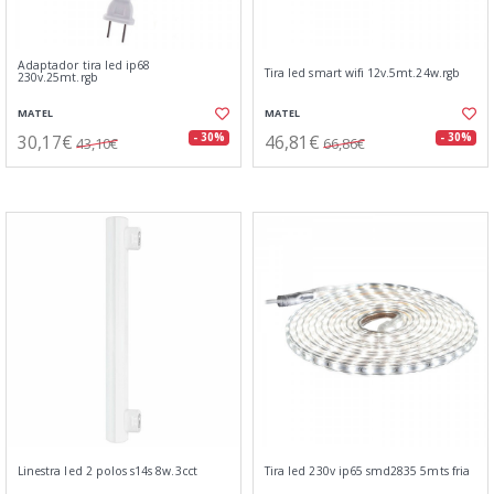
Adaptador tira led ip68
Tira led smart wifi 12v.5mt.24w.rgb
230v.25mt.rgb
MATEL
MATEL
30,17€
46,81€
- 30%
- 30%
43,10€
66,86€
Linestra led 2 polos s14s 8w.3cct
Tira led 230v ip65 smd2835 5mts fria