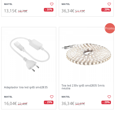
MATEL
MATEL
13,15€
36,34€
- 30%
- 29%
18,78€
51,13€
Promo
Tira led 230v ip65 smd2835 5mts
Adaptador tira led ip65 smd2835
neutra
MATEL
MATEL
16,04€
36,34€
- 29%
- 29%
22,46€
50,87€