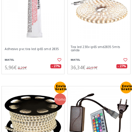
Tira led 230v ip65 smd2835 5mts
Adhesivo pvc tira led ip65 smd 2835
calida
MATEL
MATEL
5,96€
36,34€
- 27%
- 27%
8,22€
49,57€
Envío
Envío
Gratis
Grati
Promo