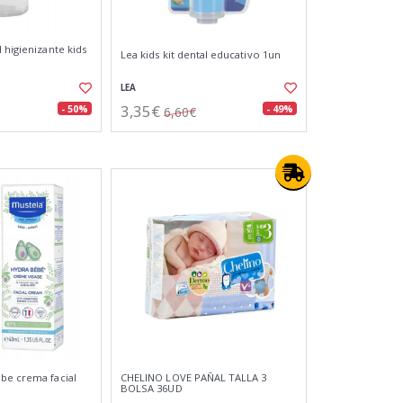
 higienizante kids
Lea kids kit dental educativo 1un
LEA
3,35€
- 50%
- 49%
6,60€
be crema facial
CHELINO LOVE PAÑAL TALLA 3
BOLSA 36UD