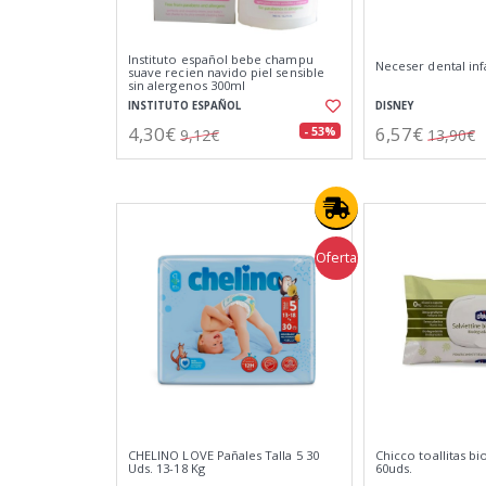
Instituto español bebe champu
Neceser dental infa
suave recien navido piel sensible
sin alergenos 300ml
INSTITUTO ESPAÑOL
DISNEY
4,30€
6,57€
- 53%
9,12€
13,90€
Oferta
CHELINO LOVE Pañales Talla 5 30
Chicco toallitas b
Uds. 13-18 Kg
60uds.