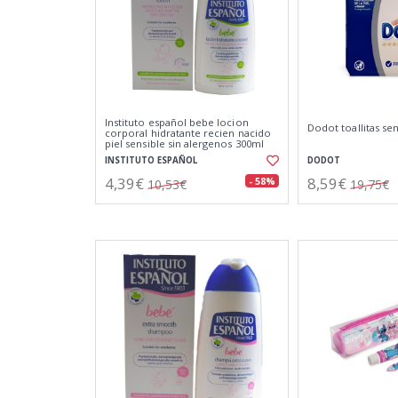
Instituto español bebe locion
Dodot toallitas sen
corporal hidratante recien nacido
piel sensible sin alergenos 300ml
INSTITUTO ESPAÑOL
DODOT
4,39€
8,59€
- 58%
10,53€
19,75€