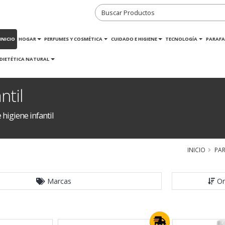
INICIO
HOGAR
PERFUMES Y COSMÉTICA
CUIDADO E HIGIENE
TECNOLOGÍA
PARAFA
DIETÉTICA NATURAL
ntil
higiene infantil
INICIO
PA
Marcas
Or