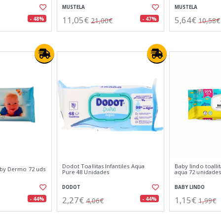
MUSTELA
MUSTELA
11,05€
5,64€
- 48%
- 47%
21,00€
10,58€
Dodot Toallitas Infantiles Aqua
Baby lindo toall
Baby Dermo 72 uds
Pure 48 Unidades
aqua 72 unidades
DODOT
BABY LINDO
2,27€
1,15€
- 44%
- 44%
4,06€
1,99€