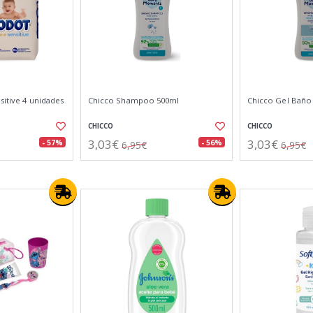
sitive 4 unidades
Chicco Shampoo 500ml
Chicco Gel Baño
CHICCO
CHICCO
3,03€
3,03€
- 57%
- 56%
6,95€
6,95€