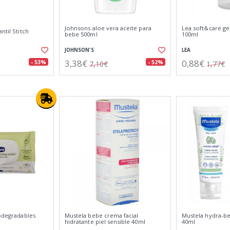
Johnsons aloe vera aceite para
Lea soft&care gel
ntil Stitch
bebe 500ml
100ml
JOHNSON'S
LEA
3,38€
0,88€
- 53%
- 52%
7,10€
1,77€
iodegradables
Mustela bebe crema facial
Mustela hydra-be
hidratante piel sensible 40ml
40ml