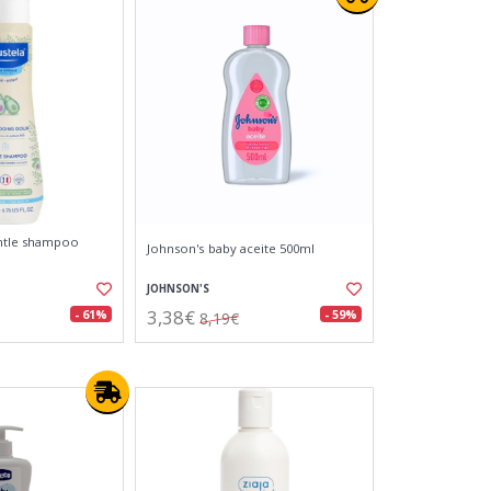
ntle shampoo
Johnson's baby aceite 500ml
JOHNSON'S
3,38€
- 61%
- 59%
8,19€