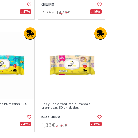
CHELINO
7,75€
- 47%
- 46%
14,30€
itas húmedas 99%
Baby lindo toallitas húmedas
cremosas 80 unidades
BABY LINDO
1,33€
- 42%
- 42%
2,30€