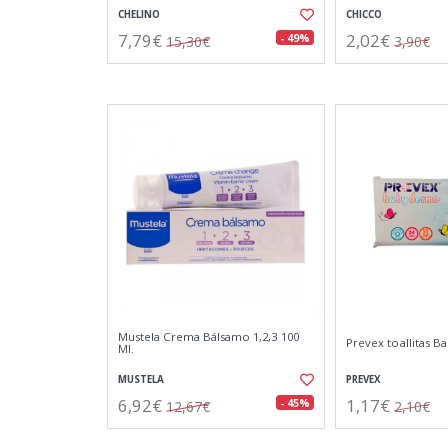
CHELINO
CHICCO
7,79€
2,02€
- 49%
15,30€
3,90€
Mustela Crema Bálsamo 1,2,3 100
Prevex toallitas 
Ml.
MUSTELA
PREVEX
6,92€
1,17€
- 45%
12,67€
2,10€