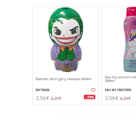
Eau my unicorn ni
Batman 2en1 gel y champu 400ml
500ml
BATMAN
EAU MY UNICORN
2,56€
2,56€
- 39%
4,20€
4,20€