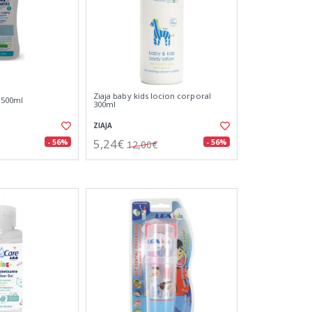
Ziaja baby kids locion corporal
 500ml
300ml
ZIAJA
5,24€
- 56%
- 56%
12,00€