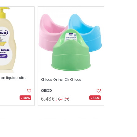
on liquido ultra-
Chicco Orinal Ok Chicco
CHICCO
6,48€
- 38%
- 36%
10,13€