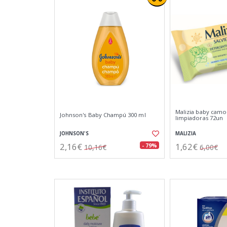
Malizia baby camom
Johnson's Baby Champú 300 ml
limpiadoras 72un
JOHNSON'S
MALIZIA
2,16€
1,62€
- 79%
10,16€
6,00€