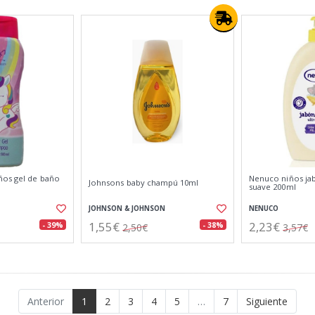
ños gel de baño
Nenuco niños jab
Johnsons baby champú 10ml
suave 200ml
JOHNSON & JOHNSON
NENUCO
1,55€
2,23€
- 39%
- 38%
2,50€
3,57€
Anterior
1
2
3
4
5
…
7
Siguiente