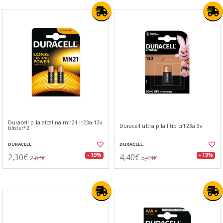
Duracell pila alcalina mn21 lr23a 12v
Duracell ultra pila litio cr123a 3v
blister*2
DURACELL
DURACELL
2,30€
4,40€
- 19%
- 19%
2,84€
5,43€