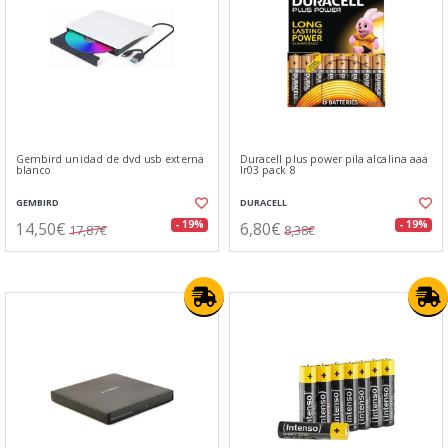
Gembird unidad de dvd usb externa
Duracell plus power pila alcalina aaa
blanco
lr03 pack 8
GEMBIRD
DURACELL
14,50€
6,80€
- 19%
- 19%
17,87€
8,38€