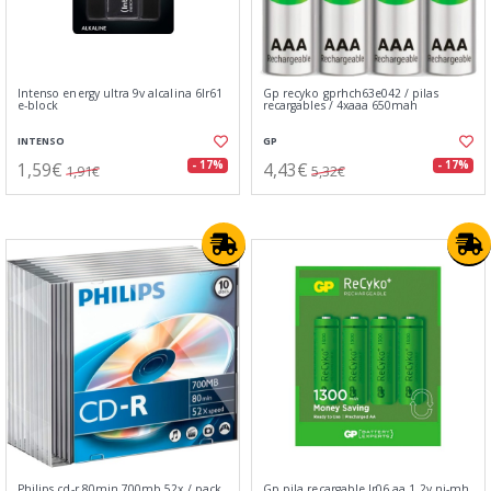
Intenso energy ultra 9v alcalina 6lr61
Gp recyko gprhch63e042 / pilas
e-block
recargables / 4xaaa 650mah
INTENSO
GP
1,59€
4,43€
- 17%
- 17%
1,91€
5,32€
Philips cd-r 80min 700mb 52x / pack
Gp pila recargable lr06 aa 1.2v ni-mh