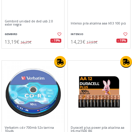
Gembird unidad de dvd usb 2.0
Intenso pila alcalina aaa lr03 100 pcs
exter negra
GEMBIRD
INTENSO
13,19€
14,23€
- 19%
- 19%
16,25€
17,53€
Verbatim cd-r 700mb 52x tarrina
Duracell plus power pila alcalina aa
10uds
lr6 mx1500 8b