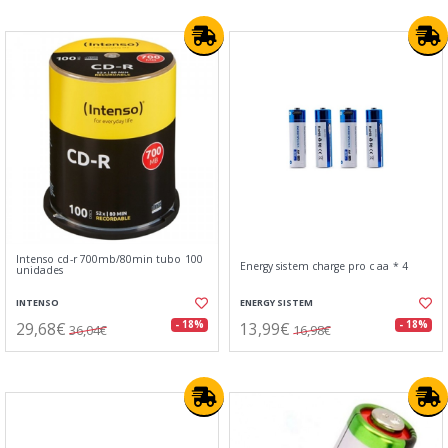
Intenso cd-r 700mb/80min tubo 100
Energy sistem charge pro c aa * 4
unidades
INTENSO
ENERGY SISTEM
29,68€
13,99€
- 18%
- 18%
36,04€
16,98€