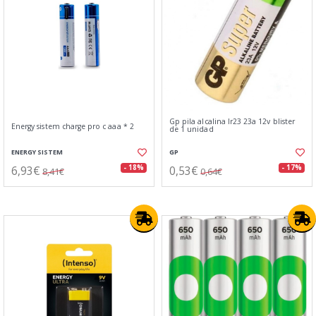
Gp pila alcalina lr23 23a 12v blister
Energy sistem charge pro c aaa * 2
de 1 unidad
ENERGY SISTEM
GP
6,93€
0,53€
- 18%
- 17%
8,41€
0,64€