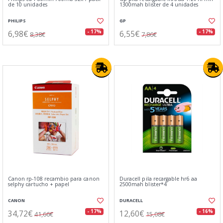
de 10 unidades
1300mah blister de 4 unidades
PHILIPS
GP
6,98€
6,55€
- 17%
- 17%
8,38€
7,86€
Canon rp-108 recambio para canon
Duracell pila recargable hr6 aa
selphy cartucho + papel
2500mah blister*4
CANON
DURACELL
34,72€
12,60€
- 17%
- 16%
41,66€
15,08€