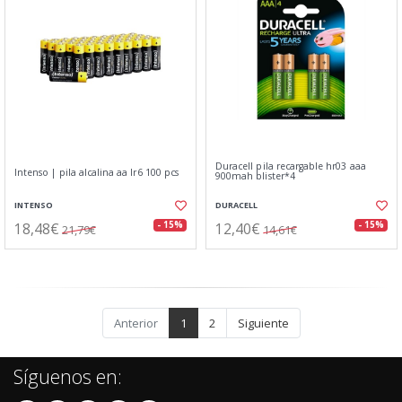
Duracell pila recargable hr03 aaa
Intenso | pila alcalina aa lr6 100 pcs
900mah blister*4
INTENSO
DURACELL
18,48€
12,40€
- 15%
- 15%
21,79€
14,61€
Anterior
1
2
Siguiente
Síguenos en: