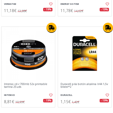
VERBATIM
ENERGY SISTEM
11,18€
11,78€
- 19%
- 19%
13,88€
14,62€
Intenso cd-r 700mb 52x printable
Duracell pila botón alcalina lr44 1,5v
tarrina 25uds
blister*2
INTENSO
DURACELL
8,81€
1,15€
- 19%
- 19%
10,93€
1,42€