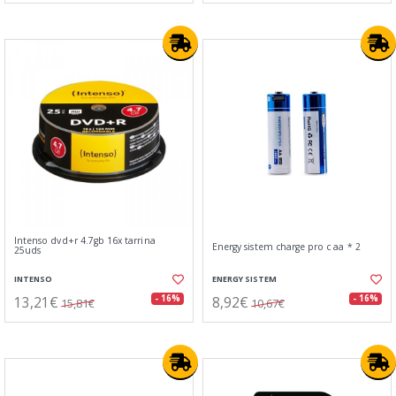
Intenso dvd+r 4.7gb 16x tarrina
Energy sistem charge pro c aa * 2
25uds
INTENSO
ENERGY SISTEM
13,21€
8,92€
- 16%
- 16%
15,81€
10,67€