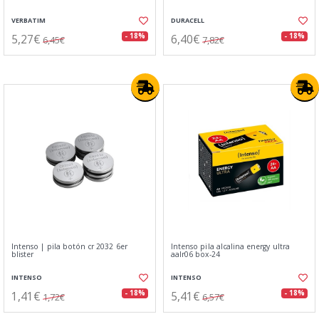
VERBATIM
DURACELL
5,27€
6,40€
- 18%
- 18%
6,45€
7,82€
Intenso | pila botón cr 2032 6er
Intenso pila alcalina energy ultra
blister
aalr06 box-24
INTENSO
INTENSO
1,41€
5,41€
- 18%
- 18%
1,72€
6,57€