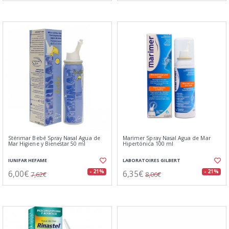
Stérimar Bebé Spray Nasal Agua de
Marimer Spray Nasal Agua de Mar
Mar Higiene y Bienestar 50 ml
Hipertónica 100 ml
IUNIFAR HEFAME
LABORATOIRES GILBERT
6,00€
6,35€
- 21%
- 21%
7,62€
8,06€