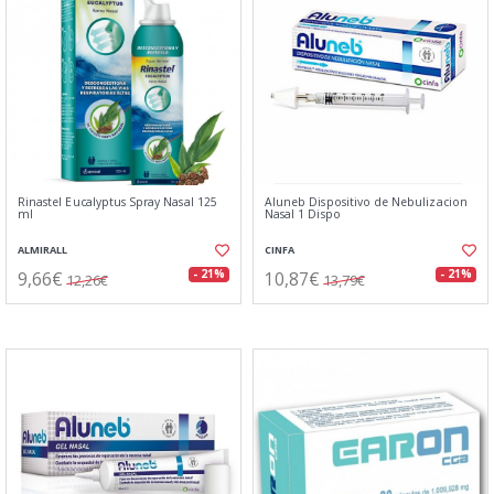
Rinastel Eucalyptus Spray Nasal 125
Aluneb Dispositivo de Nebulizacion
ml
Nasal 1 Dispo
ALMIRALL
CINFA
9,66€
10,87€
- 21%
- 21%
12,26€
13,79€