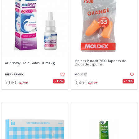
Moldex Pura-fit 7600 Tapones de
Audispray Dolo Gotas Óticas 7g
Oídos de Espuma
DIEPHARMEX
MOLDEX
7,08€
0,46€
- 19%
- 19%
8,79€
0,57€