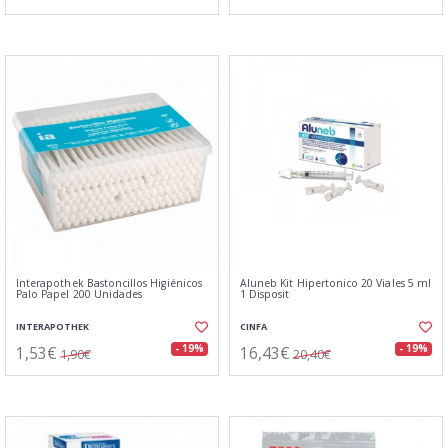
Interapothek Bastoncillos Higiénicos
Aluneb Kit Hipertonico 20 Viales 5 ml
Palo Papel 200 Unidades
1 Disposit
INTERAPOTHEK
CINFA
1,53€
16,43€
- 19%
- 19%
1,90€
20,40€