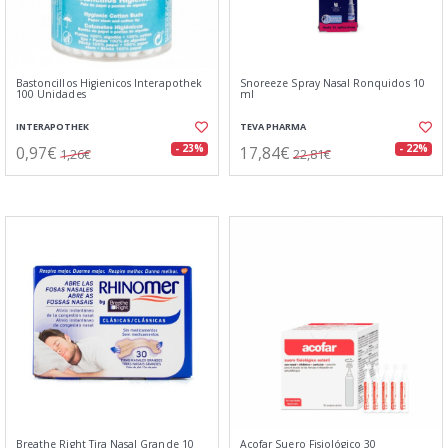
Bastoncillos Higienicos Interapothek
Snoreeze Spray Nasal Ronquidos 10
100 Unidades
ml
INTERAPOTHEK
TEVA PHARMA
0,97€
17,84€
- 23%
- 22%
1,26€
22,81€
Breathe Right Tira Nasal Grande 10
Acofar Suero Fisiológico 30