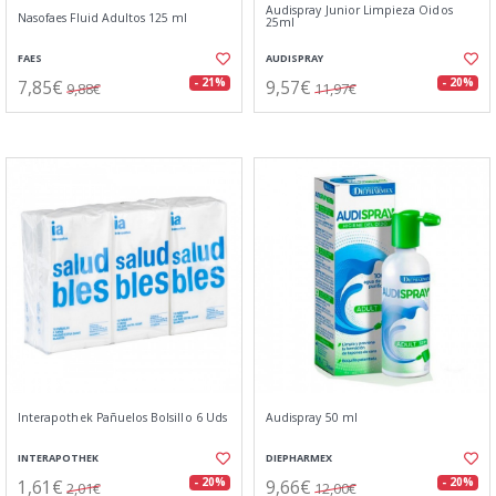
Audispray Junior Limpieza Oidos
Nasofaes Fluid Adultos 125 ml
25ml
FAES
AUDISPRAY
7,85€
9,57€
- 21%
- 20%
9,88€
11,97€
Interapothek Pañuelos Bolsillo 6 Uds
Audispray 50 ml
INTERAPOTHEK
DIEPHARMEX
1,61€
9,66€
- 20%
- 20%
2,01€
12,00€