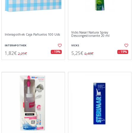
Vicks Nasal Natura Spray
Interapothek Caja Pañuelos 100 Uds
Descongestionante 20 ml
INTERAPOTHEK
VICKS
1,82€
5,25€
- 19%
- 19%
2,25€
6,48€