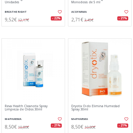
Unidades
Monodosis de 5 ml
BREATHE RIGHT
ACOFARMA
9,52€
2,71€
- 22%
- 21%
12,17€
3,45€
Reva Health Cleanotix Spray
Dryotix Oido Elimina Humedad
Limpieza de Oídos 30ml
Spray 30ml
M4 PHARMA
M4 PHARMA
8,50€
8,50€
- 21%
- 21%
10,80€
10,80€