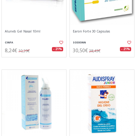
Aluneb Gel Nasal 10ml
Earon Forte 30 Capsulas
CINFA
SODEINN
8,24€
30,50€
- 21%
- 21%
10,39€
38,43€