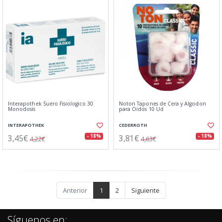
Interapothek Suero Fisiologico 30
Noton Tapones de Cera y Algodon
Monodosis
para Oidos 10 Ud
INTERAPOTHEK
CEDERROTH
3,45€
3,81€
- 18%
- 18%
4,22€
4,63€
Anterior
1
2
Siguiente
Síguenos en: