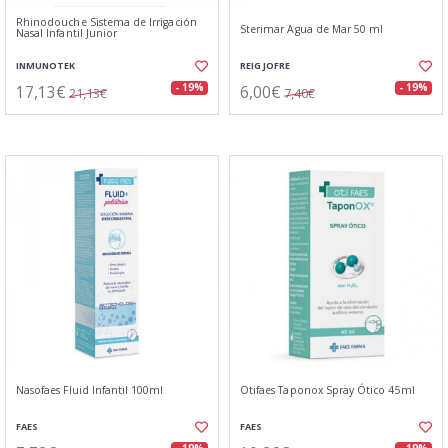
Rhinodouche Sistema de Irrigación
Sterimar Agua de Mar 50 ml
Nasal Infantil Junior
INMUNOTEK
REIG JOFRE
17,13€
6,00€
- 19%
- 19%
21,13€
7,40€
Nasofaes Fluid Infantil 100ml
Otifaes Taponox Spray Ótico 45ml
FAES
FAES