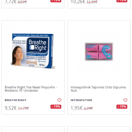
7,72€
10,26€
- 19%
- 19%
9,52€
12,65€
Breathe Right Tira Nasal Pequeño -
Interapothek Tapones Oido Espuma
Mediano 10 Unidades
4ud
BREATHE RIGHT
INTERAPOTHEK
9,52€
1,95€
- 19%
- 18%
11,73€
2,39€