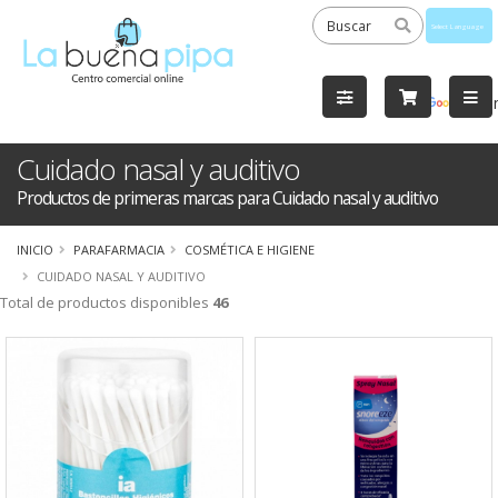
Powered
by
Tra
Cuidado nasal y auditivo
Productos de primeras marcas para Cuidado nasal y auditivo
INICIO
PARAFARMACIA
COSMÉTICA E HIGIENE
CUIDADO NASAL Y AUDITIVO
Total de productos disponibles
46