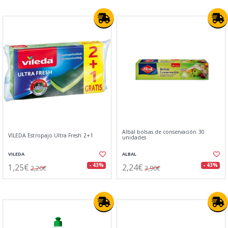
Albal bolsas de conservación 30
VILEDA Estropajo Ultra Fresh 2+1
unidades
VILEDA
ALBAL
1,25€
2,24€
- 43%
- 43%
2,20€
3,90€