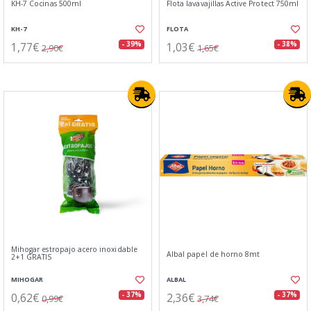
KH-7 Cocinas 500ml
Flota lavavajillas Active Protect 750ml
KH-7
FLOTA
1,77€
1,03€
- 39%
- 38%
2,90€
1,65€
Mihogar estropajo acero inoxidable
Albal papel de horno 8mt
2+1 GRATIS
MIHOGAR
ALBAL
0,62€
2,36€
- 37%
- 37%
0,99€
3,74€