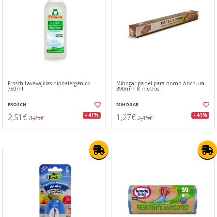
Frosch Lavavajillas hipoalergénico
Mihogar papel para horno Anchura
750ml
390mm 8 metros
FROSCH
MIHOGAR
2,51€
1,27€
- 41%
- 41%
4,25€
2,15€