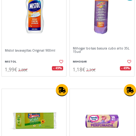
Mihogar bolsas basura cubo alto 35L
Mistol lavavajillas Original 900ml
15ud
MISTOL
MIHOGAR
1,99€
1,18€
- 49%
- 49%
3,88€
2,30€