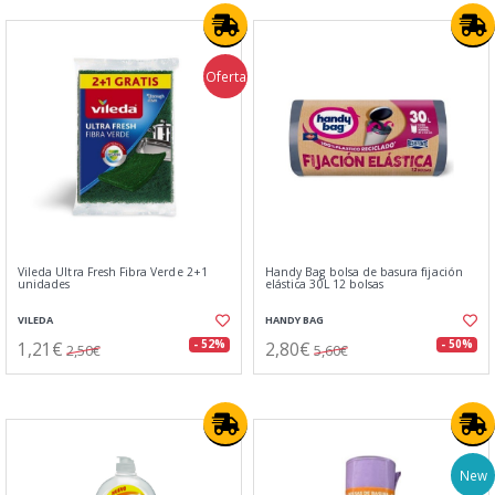
Oferta
Vileda Ultra Fresh Fibra Verde 2+1
Handy Bag bolsa de basura fijación
unidades
elástica 30L 12 bolsas
VILEDA
HANDY BAG
1,21€
2,80€
- 52%
- 50%
2,50€
5,60€
New