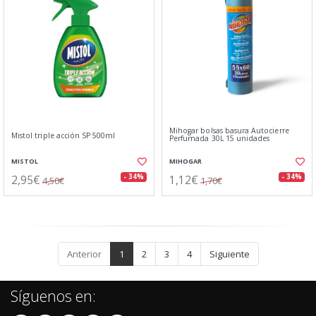
Mihogar bolsas basura Autocierre
Mistol triple acción SP 500ml
Perfumada 30L 15 unidades
MISTOL
MIHOGAR
2,95€
1,12€
- 34%
- 34%
4,50€
1,70€
Anterior
1
2
3
4
Siguiente
Síguenos en: