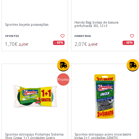
Handy Bag bolsas de basura
Spontex bayeta posavajillas
perfumada 30L 12+3
SPONTEX
HANDY BAG
1,70€
2,07€
- 48%
- 48%
3,25€
3,95€
Promo
Spontex estropajo Frotamax Sistema
Spontex estropajo acero inoxidable
Stop Grasa 1+1 unidades Gratis
bolsa 2+1 unidades GRATIS