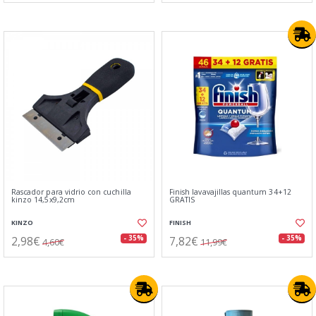
Rascador para vidrio con cuchilla
Finish lavavajillas quantum 34+12
kinzo 14,5x9,2cm
GRATIS
KINZO
FINISH
2,98€
7,82€
- 35%
- 35%
4,60€
11,99€