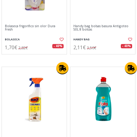
Bolaseca frigorifico sin olor Dura
Handy bag bolsas basura Antigoteo
Fresh
50L 8 bolsas
BOLASECA
HANDY BAG
1,70€
2,11€
- 40%
- 40%
2,82€
3,50€