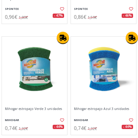
SPONTEX
SPONTEX
0,96€
0,86€
- 47%
- 46%
1,80€
1,59€
Mihogar estropajo Verde 3 unidades
Mihogar estropajo Azul 3 unidades
MIHOGAR
MIHOGAR
0,74€
0,74€
- 44%
- 44%
1,32€
1,32€