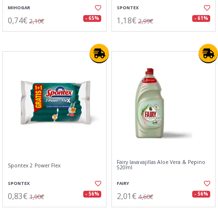
MIHOGAR
SPONTEX
0,74€
1,18€
- 65%
- 61%
2,10€
2,99€
Fairy lavavajillas Aloe Vera & Pepino
Spontex 2 Power Flex
520ml
SPONTEX
FAIRY
0,83€
2,01€
- 56%
- 56%
1,90€
4,60€