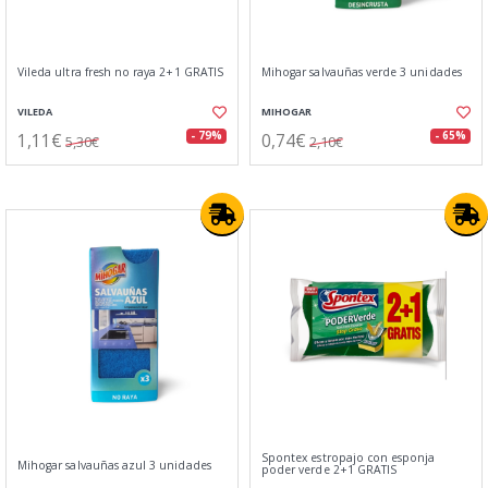
Vileda ultra fresh no raya 2+1 GRATIS
Mihogar salvauñas verde 3 unidades
VILEDA
MIHOGAR
1,11€
0,74€
- 79%
- 65%
5,30€
2,10€
Spontex estropajo con esponja
Mihogar salvauñas azul 3 unidades
poder verde 2+1 GRATIS