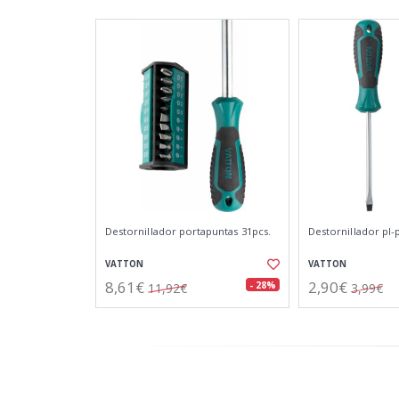
Destornillador portapuntas 31pcs.
Destornillador pl-p
VATTON
VATTON
8,61€
2,90€
- 28%
11,92€
3,99€