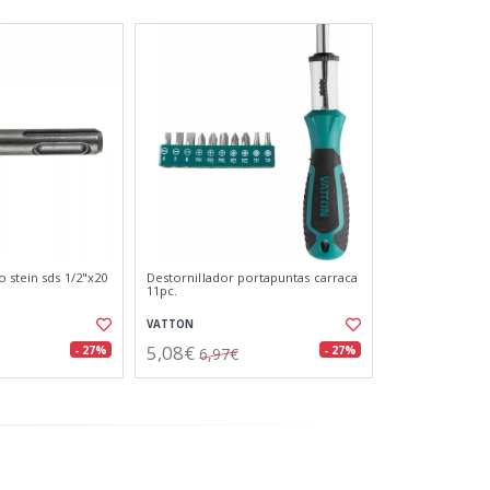
 stein sds 1/2"x20
Destornillador portapuntas carraca
11pc.
VATTON
5,08€
- 27%
- 27%
6,97€