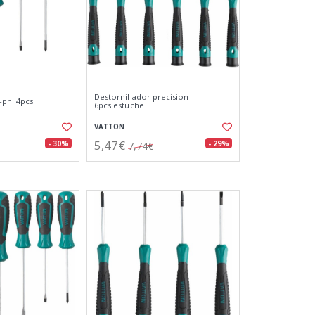
Destornillador precision
-ph. 4pcs.
6pcs.estuche
VATTON
5,47€
- 30%
- 29%
7,74€