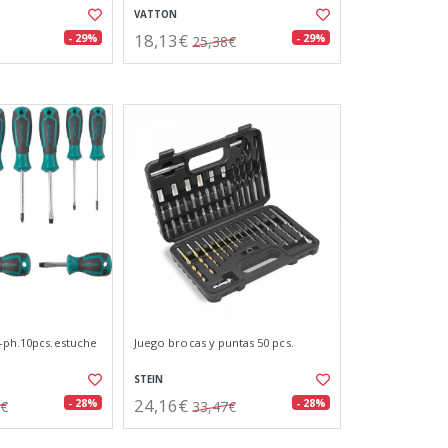
VATTON
18,13€
- 29%
- 29%
25,38€
l-ph.10pcs.estuche
Juego brocas y puntas 50 pcs.
STEIN
24,16€
- 28%
- 28%
2€
33,47€