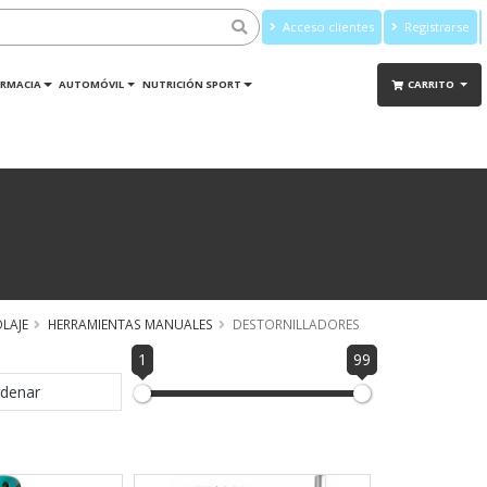
Acceso clientes
Registrarse
RMACIA
AUTOMÓVIL
NUTRICIÓN SPORT
CARRITO
LAJE
HERRAMIENTAS MANUALES
DESTORNILLADORES
1
99
denar