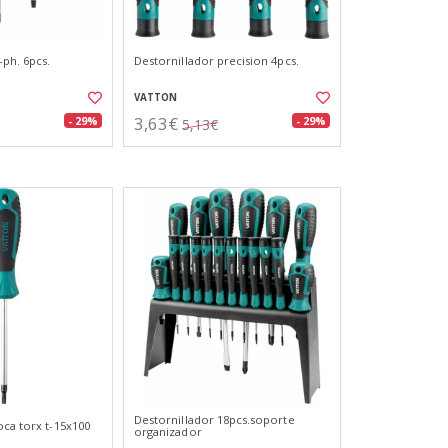
-ph. 6pcs.
Destornillador precision 4pcs.
VATTON
3,63€
- 29%
- 29%
5,13€
Destornillador 18pcs.soporte
oca torx t-15x100
organizador