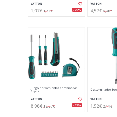
VATTON
VATTON
1,07€
4,57€
- 29%
1,51€
6,40€
Juego herramientas combinadas
Destornillador boc
15pcs.
VATTON
VATTON
8,98€
1,52€
- 29%
12,57€
2,11€