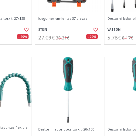
a torx t-27x125
Juego herramientas 37 piezas
Destornillador pl
STEIN
VATTON
27,09€
5,78€
- 29%
- 29%
38,31€
8,17€
tapuntas flexible
Destornillador boca torx t-20x100
Destornillador b