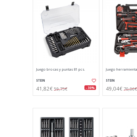
Juego brocas y puntas 81 pcs.
Juego herramienta
STEIN
STEIN
41,82€
49,04€
- 30%
59,75€
70,06€