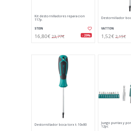
Kit destornilladores reparacion
Destornillador boc
117p.
STEIN
VATTON
16,80€
1,52€
- 29%
23,77€
2,15€
Juego puntas y por
Destornillador boca torx t-10x80
12pc