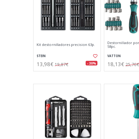
Destornillador po
Kit destornilladores precision 63p.
58pc.
STEIN
VATTON
13,98€
18,13€
- 30%
19,87€
25,76€