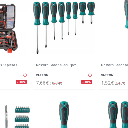
s 53 piezas
Destornillador pl-ph. 8pcs.
Destornillador b
VATTON
VATTON
7,66€
1,52€
- 30%
- 30%
10,94€
2,17€