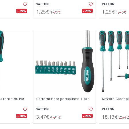
VATTON
VATTON
1,25€
1,25€
- 29%
- 29%
1,75€
1,75€
a torx t-30x150
Destornillador portapuntas 11pcs.
Destornillador p
VATTON
VATTON
3,47€
18,13€
- 28%
- 28%
4,81€
25,1