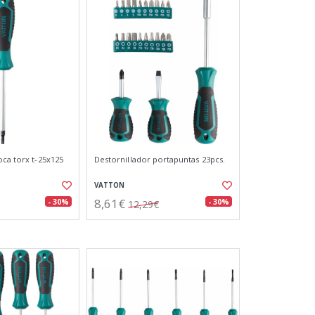
oca torx t-25x125
Destornillador portapuntas 23pcs.
VATTON
8,61€
- 30%
- 30%
12,29€