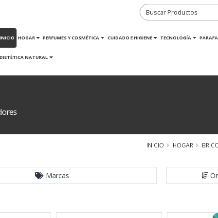
INICIO
HOGAR
PERFUMES Y COSMÉTICA
CUIDADO E HIGIENE
TECNOLOGÍA
PARAFA
DIETÉTICA NATURAL
dores
INICIO
HOGAR
BRICO
Marcas
Or