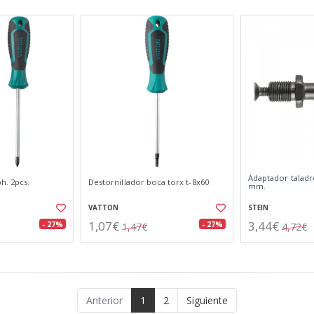
Adaptador taladro
h. 2pcs.
Destornillador boca torx t-8x60
mm.
VATTON
STEIN
1,07€
3,44€
- 27%
- 27%
1,47€
4,72€
Anterior
1
2
Siguiente