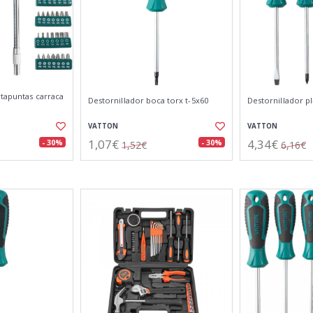
rtapuntas carraca
Destornillador boca torx t-5x60
Destornillador pl
VATTON
VATTON
1,07€
4,34€
- 30%
- 30%
1,52€
6,16€