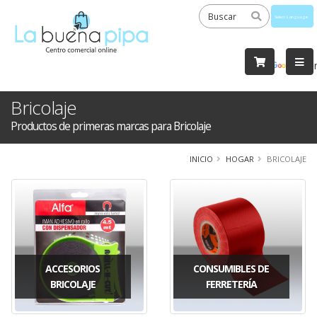
Powered
by
Tra
Bricolaje
Productos de primeras marcas para Bricolaje
INICIO
HOGAR
BRICOLAJE
ACCESORIOS
CONSUMIBLES DE
BRICOLAJE
FERRETERÍA