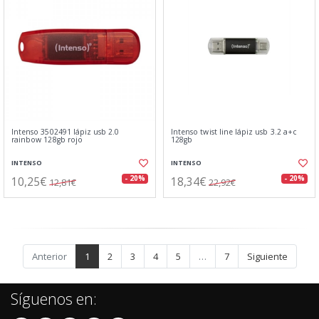
Intenso 3502491 lápiz usb 2.0
Intenso twist line lápiz usb 3.2 a+c
rainbow 128gb rojo
128gb
INTENSO
INTENSO
10,25€
18,34€
- 20%
- 20%
12,81€
22,92€
Anterior
1
2
3
4
5
…
7
Siguiente
Síguenos en: