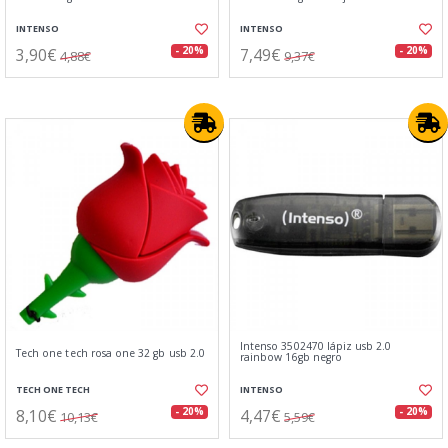
INTENSO
INTENSO
3,90€
7,49€
- 20%
- 20%
4,88€
9,37€
Intenso 3502470 lápiz usb 2.0
Tech one tech rosa one 32 gb usb 2.0
rainbow 16gb negro
TECH ONE TECH
INTENSO
8,10€
4,47€
- 20%
- 20%
10,13€
5,59€