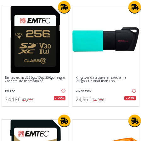
Emtec ecmsd256gxc10sp 256gb negro
Kingston datatraveler exodia m
/ tarjeta de memoria sd
256gb / unidad flash usb
EMTEC
KINGSTON
34,18€
24,56€
- 29%
- 29%
47,85€
34,38€