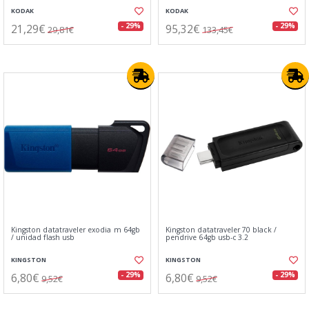
KODAK
KODAK
21,29€
95,32€
- 29%
- 29%
29,81€
133,45€
Kingston datatraveler exodia m 64gb
Kingston datatraveler 70 black /
/ unidad flash usb
pendrive 64gb usb-c 3.2
KINGSTON
KINGSTON
6,80€
6,80€
- 29%
- 29%
9,52€
9,52€