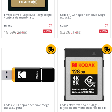
Emtec ecmsd128gxc10sp 128gb negro
Kodak k102 negro / pendrive 128gb
/ tarjeta de memoria sd
usb-a 2.0
EMTEC
KODAK
18,59€
9,32€
- 29%
- 29%
26,03€
13,05€
Kodak k103 negro / pendrive 256gb
Kodak cfexpress tipo b 128 gb /
usb-a 3.2 gen1
tarjeta de memoria cfexpress tipo b