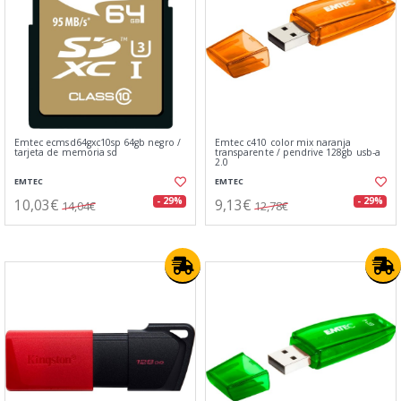
Emtec ecmsd64gxc10sp 64gb negro /
Emtec c410 color mix naranja
tarjeta de memoria sd
transparente / pendrive 128gb usb-a
2.0
EMTEC
EMTEC
10,03€
9,13€
- 29%
- 29%
14,04€
12,78€