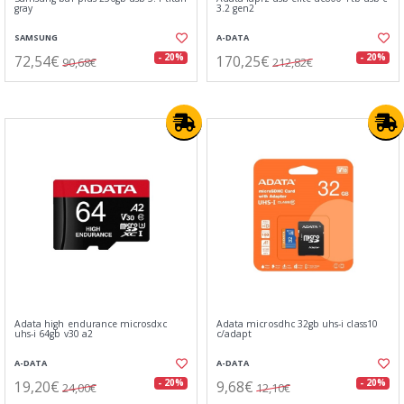
gray
3.2 gen2
SAMSUNG
A-DATA
72,54€
170,25€
- 20%
- 20%
90,68€
212,82€
Adata high endurance microsdxc
Adata microsdhc 32gb uhs-i class10
uhs-i 64gb v30 a2
c/adapt
A-DATA
A-DATA
19,20€
9,68€
- 20%
- 20%
24,00€
12,10€