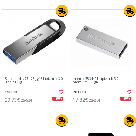
Sandisk sdcz73-128g-g46 lápiz usb 3.0
Intenso 3534491 lápiz usb 3.2
u.flair 128g
premium 128gb
SANDISK
INTENSO
20,73€
17,82€
- 20%
- 20%
25,92€
22,28€