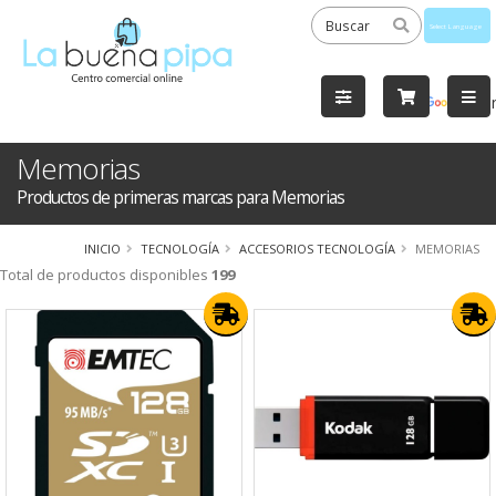
Powered
by
Tra
Memorias
Productos de primeras marcas para Memorias
INICIO
TECNOLOGÍA
ACCESORIOS TECNOLOGÍA
MEMORIAS
Total de productos disponibles
199