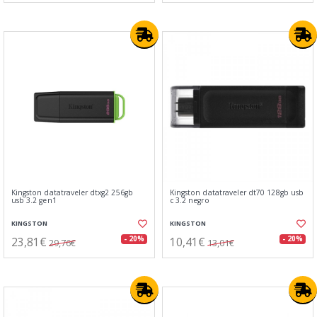
Kingston datatraveler dtxg2 256gb
Kingston datatraveler dt70 128gb usb
usb 3.2 gen1
c 3.2 negro
KINGSTON
KINGSTON
23,81€
10,41€
- 20%
- 20%
29,76€
13,01€