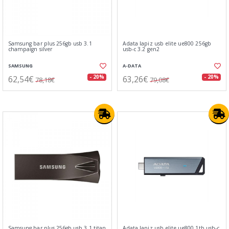
Samsung bar plus 256gb usb 3.1
Adata lapiz usb elite ue800 256gb
champaign silver
usb-c 3.2 gen2
SAMSUNG
A-DATA
62,54€
63,26€
- 20%
- 20%
78,18€
79,08€
Samsung bar plus 256gb usb 3.1 titan
Adata lapiz usb elite ue800 1tb usb-c