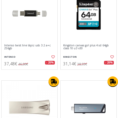
Intenso twist line lápiz usb 3.2 a+c
Kingston canvas go! plus 4 sd 64gb
256gb
class 10 u3 v30
INTENSO
KINGSTON
37,48€
31,14€
- 20%
- 20%
46,86€
38,93€