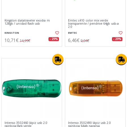
Kingston datatraveler exodia m
Emtec c410 color mix verde
128gb / unidad flash usb
transparente / pendrive 64gb usb-a
2.0
KINGSTON
EMTEC
10,71€
6,46€
- 29%
- 29%
14,99€
9,04€
Intenso 3502460 lápiz usb 2.0
Intenso 3502490 lápiz usb 2.0
rainbow 8gb verde
rainbow 64gb naranja