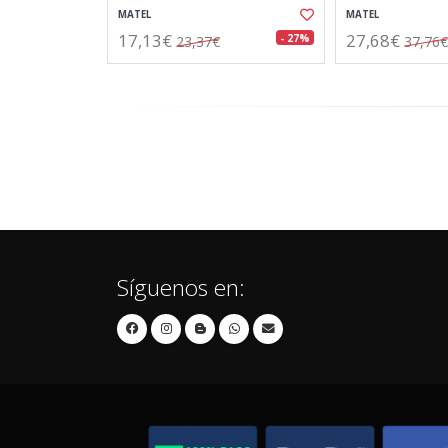
MATEL
MATEL
17,13€
27,68€
- 27%
23,37€
37,76€
Síguenos en: