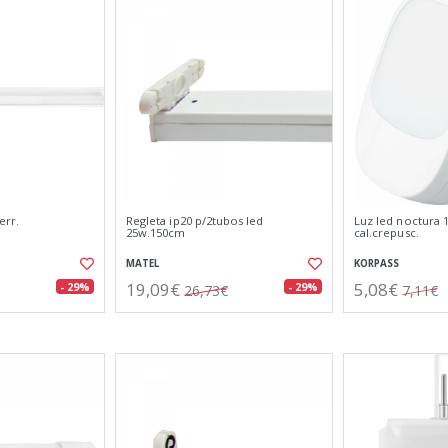
err.
Regleta ip20 p/2tubos led
Luz led noctura
25w.150cm
cal.crepusc.
MATEL
KORPASS
19,09€
5,08€
- 29%
- 29%
26,73€
7,11€