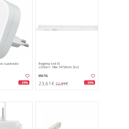
 1w cuadrado
Regleta led t5
c/interr.18w.1473mm.3cct
MATEL
23,61€
- 29%
- 28%
32,89€