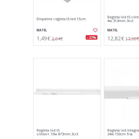
Regleta led t5 c/int
Empalme regleta t5 led 15cm.
4w.313mm.3cct
MATEL
MATEL
1,49€
12,82€
- 27%
2,04€
17,50€
Regleta led t5
Regleta led integr
c/interr.10w.873mm.3cct
24w.150cm.fria