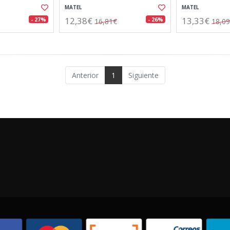
MATEL
MATEL
12,38€
13,33€
- 27%
- 26%
16,81€
18,0
Anterior
1
Siguiente