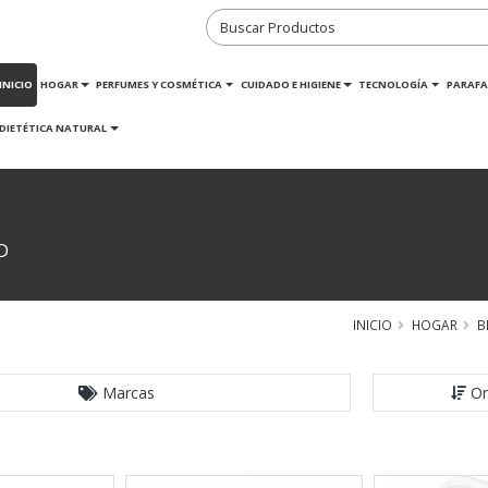
INICIO
HOGAR
PERFUMES Y COSMÉTICA
CUIDADO E HIGIENE
TECNOLOGÍA
PARAFA
DIETÉTICA NATURAL
D
INICIO
HOGAR
B
Marcas
Or