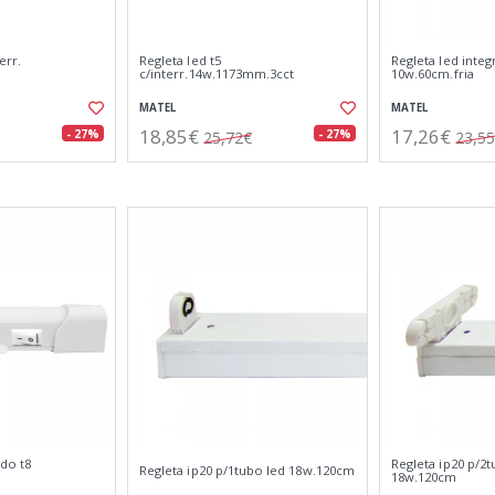
err.
Regleta led t5
Regleta led integ
c/interr.14w.1173mm.3cct
10w.60cm.fria
MATEL
MATEL
18,85€
17,26€
- 27%
- 27%
25,72€
23,5
ado t8
Regleta ip20 p/2t
Regleta ip20 p/1tubo led 18w.120cm
18w.120cm