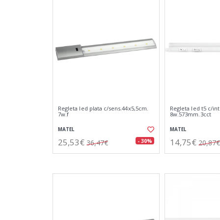
Regleta led plata c/sens.44x5,5cm.
Regleta led t5 c/int
7w.f
8w.573mm.3cct
MATEL
MATEL
25,53€
14,75€
- 30%
36,47€
20,87€