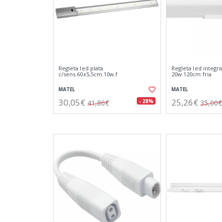
Regleta led plata
Regleta led integr
c/sens.60x5,5cm.10w.f
20w.120cm.fria
MATEL
MATEL
30,05€
25,26€
- 28%
41,86€
35,00€