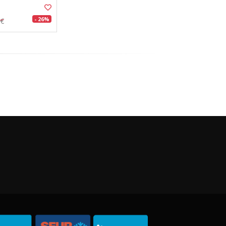
- 26%
9€