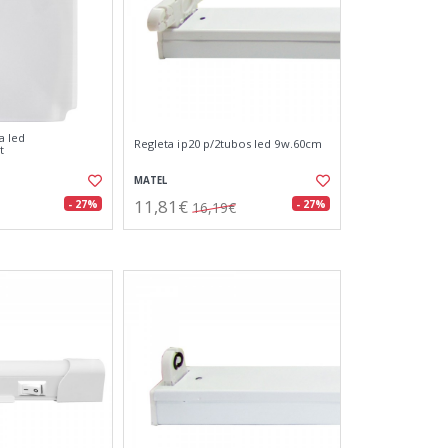
a led
Regleta ip20 p/2tubos led 9w.60cm
t
MATEL
11,81€
- 27%
- 27%
16,19€