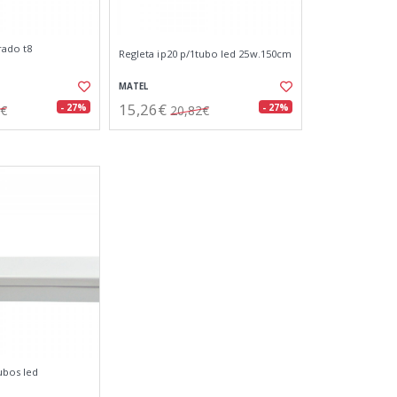
rado t8
Regleta ip20 p/1tubo led 25w.150cm
MATEL
15,26€
- 27%
- 27%
5€
20,82€
ubos led