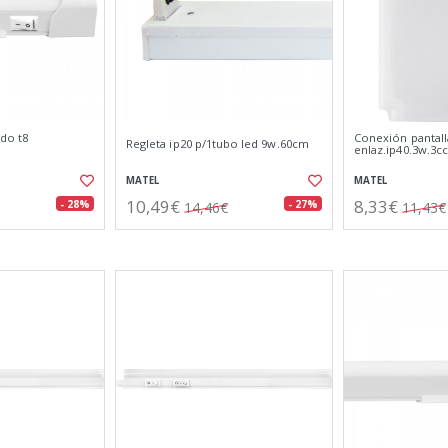
ado t8
Conexión pantall
Regleta ip20 p/1tubo led 9w.60cm
enlaz.ip40.3w.3cc
MATEL
MATEL
10,49€
8,33€
- 28%
- 27%
14,46€
11,43€