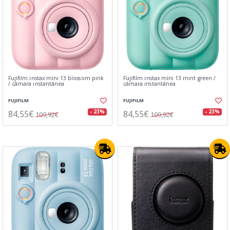
Fujifilm instax mini 13 blossom pink
Fujifilm instax mini 13 mint green /
/ cámara instantánea
cámara instantánea
FUJIFILM
FUJIFILM
84,55€
84,55€
- 23%
- 23%
109,92€
109,92€