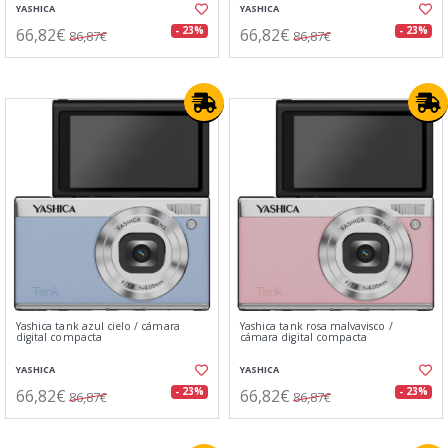
YASHICA
YASHICA
66,82€
66,82€
- 23%
- 23%
86,87€
86,87€
Yashica tank azul cielo / cámara
Yashica tank rosa malvavisco /
digital compacta
cámara digital compacta
YASHICA
YASHICA
66,82€
66,82€
- 23%
- 23%
86,87€
86,87€