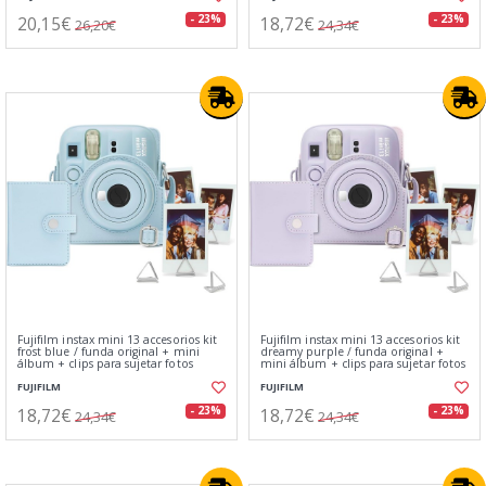
20,15€
18,72€
- 23%
- 23%
26,20€
24,34€
Fujifilm instax mini 13 accesorios kit
Fujifilm instax mini 13 accesorios kit
frost blue / funda original + mini
dreamy purple / funda original +
álbum + clips para sujetar fotos
mini álbum + clips para sujetar fotos
FUJIFILM
FUJIFILM
18,72€
18,72€
- 23%
- 23%
24,34€
24,34€