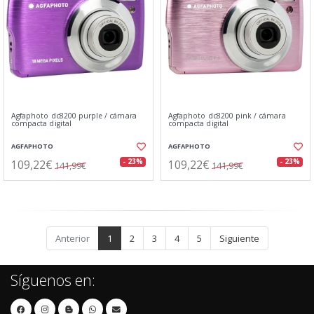
Agfaphoto dc8200 purple / cámara
Agfaphoto dc8200 pink / cámara
compacta digital
compacta digital
AGFAPHOTO
AGFAPHOTO
109,22€
109,22€
- 23%
- 23%
141,99€
141,99€
Anterior
1
2
3
4
5
Siguiente
Síguenos en: