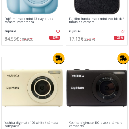
Fujifilm instax mini 13 clay blue /
Fujifilm funda instax mini evo black /
cámara instantánea
funda de cámara
FUJIFILM
FUJIFILM
84,55€
17,13€
- 23%
- 23%
109,92€
22,27€
Yashica digimate 100 white / cámara
Yashica digimate 100 black / cámara
compacta
compacta