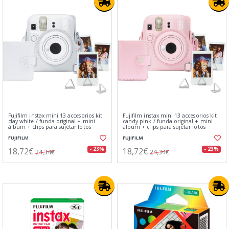
Fujifilm instax mini 13 accesorios kit
Fujifilm instax mini 13 accesorios kit
clay white / funda original + mini
candy pink / funda original + mini
álbum + clips para sujetar fotos
álbum + clips para sujetar fotos
FUJIFILM
FUJIFILM
18,72€
18,72€
- 23%
- 23%
24,34€
24,34€