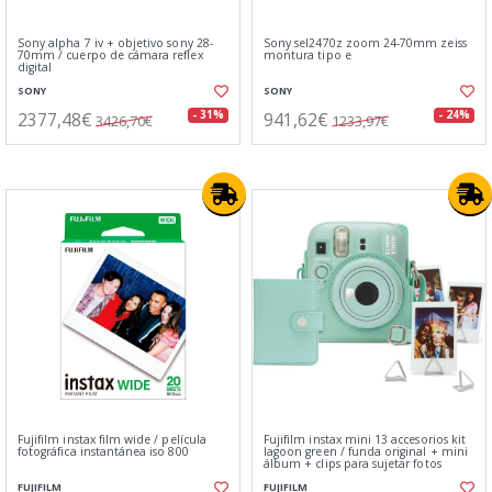
Sony alpha 7 iv + objetivo sony 28-
Sony sel2470z zoom 24-70mm zeiss
70mm / cuerpo de cámara reflex
montura tipo e
digital
SONY
SONY
2377,48€
941,62€
- 31%
- 24%
3426,70€
1233,97€
Fujifilm instax film wide / película
Fujifilm instax mini 13 accesorios kit
fotográfica instantánea iso 800
lagoon green / funda original + mini
álbum + clips para sujetar fotos
FUJIFILM
FUJIFILM