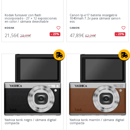
Kodak funsaver con flash
Canon lp-e17 batería recargable
incorporado - 27 + 12 exposiciones
1040mah 7.2v para cámara canon
en color / cámara desechable
eos
KODAK
CANON
21,56€
47,89€
- 23%
- 23%
28,03€
62,26€
Yashica tank negro / cámara digital
Yashica tank marrón / cámara digital
compacta
compacta