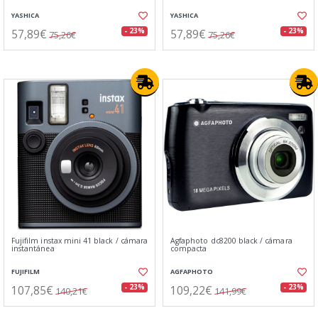
YASHICA
YASHICA
57,89€
57,89€
- 23%
- 23%
75,26€
75,26€
Fujifilm instax mini 41 black / cámara
Agfaphoto dc8200 black / cámara
instantánea
compacta
FUJIFILM
AGFAPHOTO
107,85€
109,22€
- 23%
- 23%
140,21€
141,99€