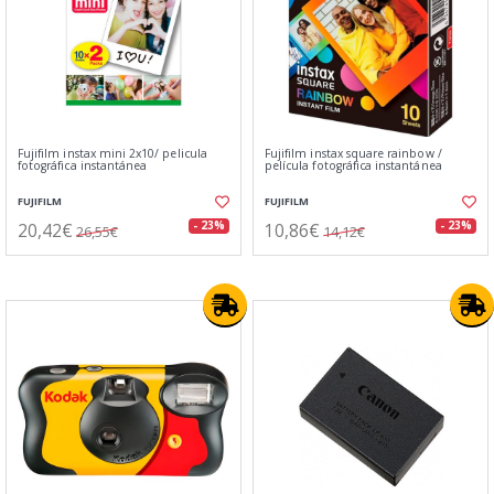
Fujifilm instax mini 2x10/ pelicula
Fujifilm instax square rainbow /
fotográfica instantánea
película fotográfica instantánea
FUJIFILM
FUJIFILM
20,42€
10,86€
- 23%
- 23%
26,55€
14,12€