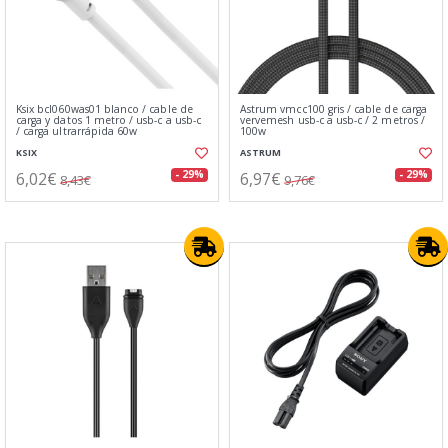
Ksix bcl060was01 blanco / cable de
Astrum vmcc100 gris / cable de carga
carga y datos 1 metro / usb-c a usb-c
vervemesh usb-c a usb-c / 2 metros /
/ carga ultrarrápida 60w
100w
KSIX
ASTRUM
6,02€
6,97€
- 29%
- 29%
8,43€
9,76€