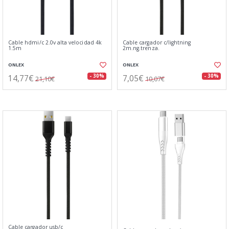
Cable hdmi/c 2.0v alta velocidad 4k
Cable cargador c/lightning
1.5m
2m.ng.trenza.
ONLEX
ONLEX
14,77€
7,05€
- 30%
- 30%
21,10€
10,07€
Cable cargador usb/c