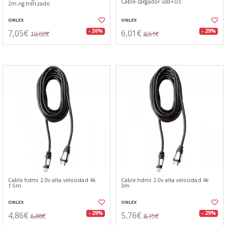
Cable cargador usb+c/c
2m.ng.trenzado
ONLEX
ONLEX
7,05€
6,01€
- 30%
- 29%
10,02€
8,51€
Cable hdmi 2.0v alta velocidad 4k
Cable hdmi 2.0v alta velocidad 4k
1.5m
3m
ONLEX
ONLEX
4,86€
5,76€
- 29%
- 29%
6,88€
8,15€