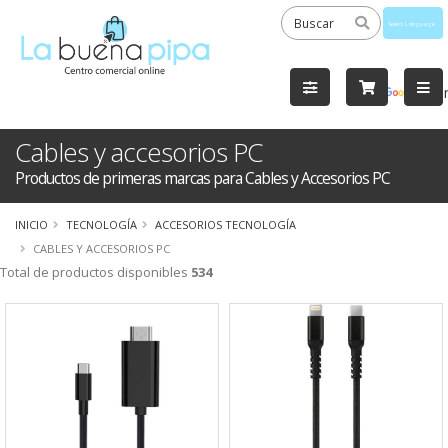
Powered
by
Tra
Cables y accesorios PC
Productos de primeras marcas para Cables y Accesorios PC
INICIO
TECNOLOGÍA
ACCESORIOS TECNOLOGÍA
CABLES Y ACCESORIOS PC
Total de productos disponibles
534