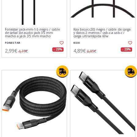
Fonestar jack-mm-1-5 negro / cable
Ksix bxcucc2t5 negro / cable de carga
de señal de audio jack 3'5 mm
y datos 2 metros / usb-c a usb-c /
macho a jack 3'5 mm macho
carga ultrarrápida 60w
FONESTAR
KSIX
2,99€
4,89€
- 29%
- 29%
4,19€
6,85€