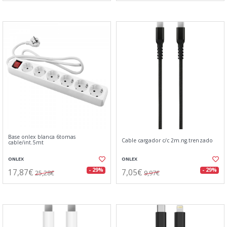
Base onlex blanca 6tomas
Cable cargador c/c 2m.ng.trenzado
cable/int.5mt
ONLEX
ONLEX
17,87€
7,05€
- 29%
- 29%
25,28€
9,97€