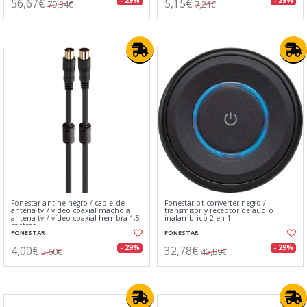
56,67€
5,15€
- 29%
- 29%
79,34€
7,21€
Fonestar ant-ne negro / cable de
Fonestar bt-converter negro /
antena tv / vídeo coaxial macho a
transmisor y receptor de audio
antena tv / vídeo coaxial hembra 1,5
inalambrico 2 en 1
metros
FONESTAR
FONESTAR
4,00€
32,78€
- 29%
- 29%
5,60€
45,89€