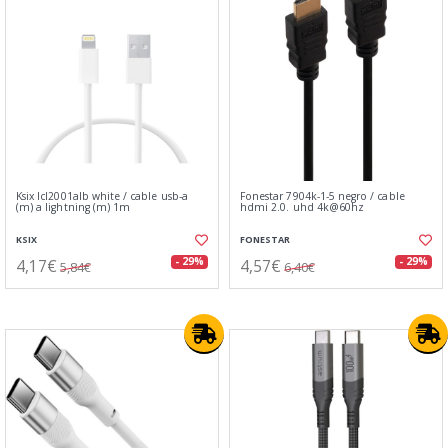
Ksix lcl2001alb white / cable usb-a
Fonestar 7904k-1-5 negro / cable
(m) a lightning (m) 1m
hdmi 2.0. uhd 4k@60hz
KSIX
FONESTAR
4,17€
4,57€
- 29%
- 29%
5,84€
6,40€