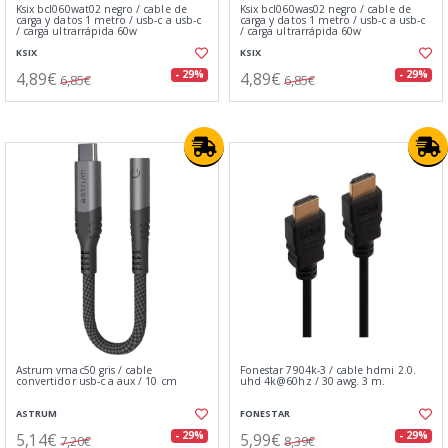
Ksix bcl060wat02 negro / cable de
Ksix bcl060was02 negro / cable de
carga y datos 1 metro / usb-c a usb-c
carga y datos 1 metro / usb-c a usb-c
/ carga ultrarrápida 60w
/ carga ultrarrápida 60w
KSIX
KSIX
4,89€
4,89€
- 29%
- 29%
6,85€
6,85€
Astrum vmac50 gris / cable
Fonestar 7904k-3 / cable hdmi 2.0.
convertidor usb-c a aux / 10 cm
uhd 4k@60hz / 30 awg. 3 m.
ASTRUM
FONESTAR
5,14€
5,99€
- 29%
- 29%
7,20€
8,39€