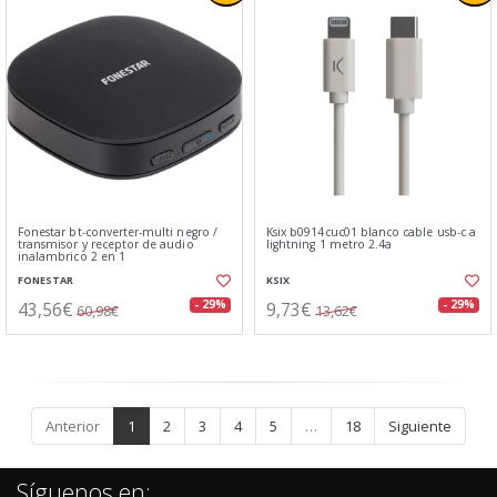
Fonestar bt-converter-multi negro /
Ksix b0914cuc01 blanco cable usb-c a
transmisor y receptor de audio
lightning 1 metro 2.4a
inalambrico 2 en 1
FONESTAR
KSIX
43,56€
9,73€
- 29%
- 29%
60,98€
13,62€
Anterior
1
2
3
4
5
…
18
Siguiente
Síguenos en: