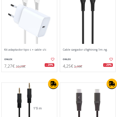
Kit adaptador tipo c + cable c/c
Cable cargador c/lightning.1m.ng.
ONLEX
ONLEX
7,27€
4,25€
- 29%
- 29%
10,28€
5,98€