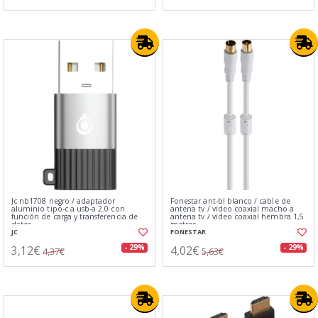
Jc nb1708 negro / adaptador
Fonestar ant-bl blanco / cable de
aluminio tipo-c a usb-a 2.0 con
antena tv / vídeo coaxial macho a
función de carga y transferencia de
antena tv / vídeo coaxial hembra 1,5
datos
metros
JC
FONESTAR
3,12€
4,02€
- 29%
- 29%
4,37€
5,63€