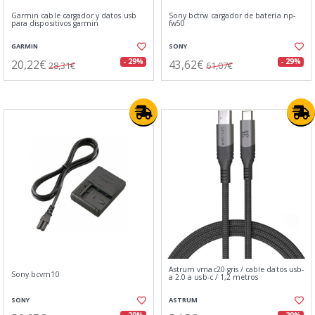
Garmin cable cargador y datos usb
Sony bctrw cargador de batería np-
para dispositivos garmin
fw50
GARMIN
SONY
20,22€
43,62€
- 29%
- 29%
28,31€
61,07€
Astrum vmac20 gris / cable datos usb-
Sony bcvm10
a 2.0 a usb-c / 1,2 metros
SONY
ASTRUM