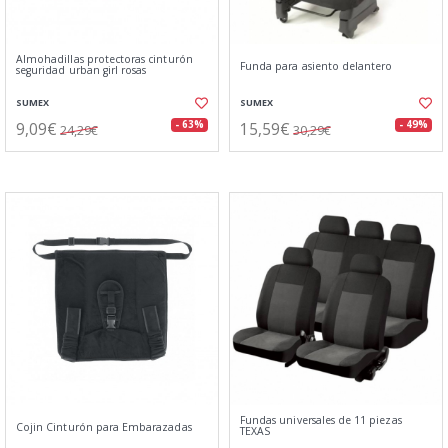
Almohadillas protectoras cinturón
Funda para asiento delantero
seguridad urban girl rosas
SUMEX
SUMEX
9,09€
15,59€
- 63%
- 49%
24,29€
30,29€
Fundas universales de 11 piezas
Cojin Cinturón para Embarazadas
TEXAS