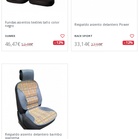
Fundas asientos textiles tallo color
Respaldo asiento delantero Power
negro
SUMEX
RACE SPORT
46,47€
33,14€
- 12%
- 12%
53,08€
37,58€
Respaldo asiento delantero bambú
ipanema