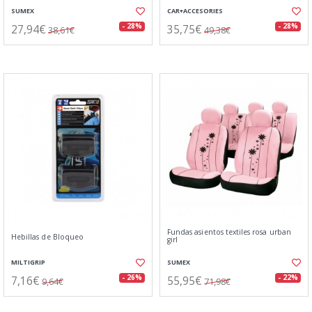
SUMEX
CAR+ACCESORIES
27,94€
35,75€
- 28%
- 28%
38,61€
49,38€
Fundas asientos textiles rosa urban
Hebillas de Bloqueo
girl
MILTIGRIP
SUMEX
7,16€
55,95€
- 26%
- 22%
9,64€
71,98€