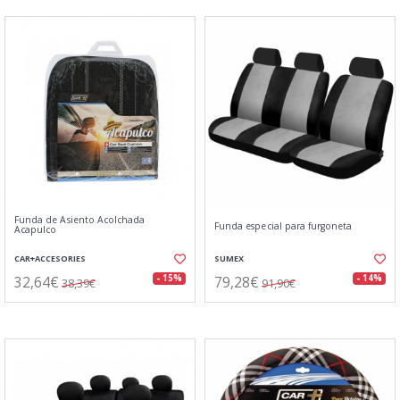
Funda de Asiento Acolchada
Funda especial para furgoneta
Acapulco
CAR+ACCESORIES
SUMEX
32,64€
79,28€
- 15%
- 14%
38,39€
91,90€