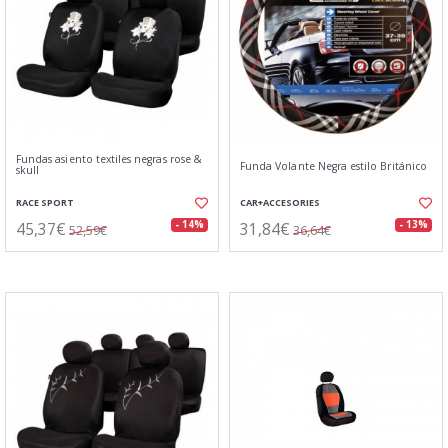
Fundas asiento textiles negras rose &
Funda Volante Negra estilo Británico
skull
RACE SPORT
CAR+ACCESORIES
45,37€
31,84€
- 14%
- 13%
52,59€
36,64€