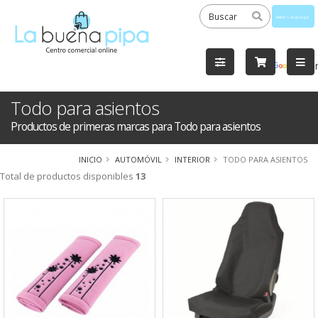
Powered
by
Tra
Todo para asientos
Productos de primeras marcas para Todo para asientos
INICIO
AUTOMÓVIL
INTERIOR
TODO PARA ASIENTOS
Total de productos disponibles
13