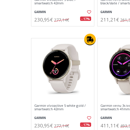
smartwatch 42mm
black/slate / sma
GARMIN
GARMIN
230,95€
211,21€
- 17%
277,14€
261,
Garmin vívoactive 5 white gold /
Garmin venu 3s ivo
smartwatch 42mm
smartwatch 41mm
GARMIN
GARMIN
230,95€
411,11€
- 17%
277,14€
493,