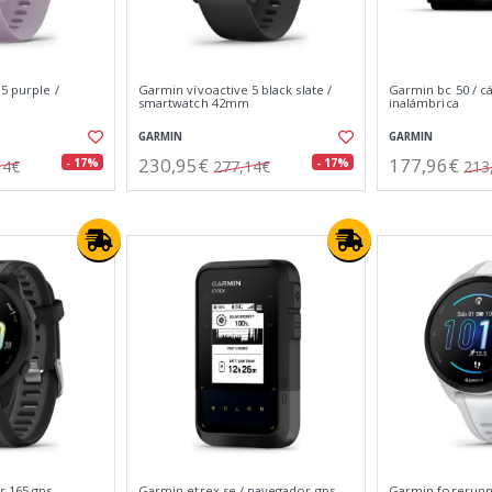
5 purple /
Garmin vívoactive 5 black slate /
Garmin bc 50 / c
smartwatch 42mm
inalámbrica
GARMIN
GARMIN
230,95€
177,96€
- 17%
- 17%
14€
277,14€
213
 165 gps
Garmin etrex se / navegador gps
Garmin forerunne