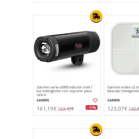
Garmin varia ut800 edición trail /
Garmin index s2 sm
luz inteligente con soporte para
báscula inteligent
casco
GARMIN
GARMIN
161,19€
123,07€
- 17%
193,43€
142,