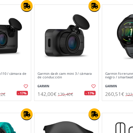
110 / cámara de
Garmin dash cam mini 3 / cámara
Garmin forerunn
de conducción
negro / smartwa
GARMIN
GARMIN
142,00€
260,51€
- 17%
- 17%
22€
170,40€
322