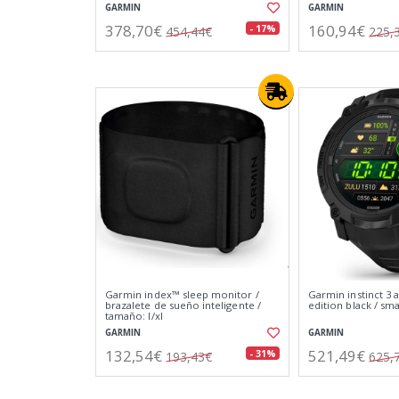
GARMIN
GARMIN
378,70€
160,94€
- 17%
454,44€
225,
Garmin index™ sleep monitor /
Garmin instinct 3 
brazalete de sueño inteligente /
edition black / s
tamaño: l/xl
GARMIN
GARMIN
132,54€
521,49€
- 31%
193,43€
625,