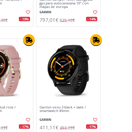
mm
gps para autocaravana 10" con
mapas de europa
GARMIN
797,01€
- 19%
- 14%
,30€
925,10€
ust rose /
Garmin venu 3 black + slate /
mm
smartwatch 45mm
GARMIN
411,11€
- 17%
- 17%
,33€
493,33€