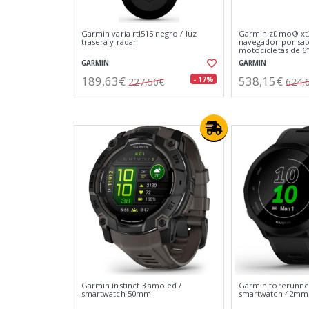
Garmin varia rtl515 negro / luz
Garmin zūmo® xt3
trasera y radar
navegador por saté
motocicletas de 6
GARMIN
GARMIN
189,63€
538,15€
- 17%
227,56€
624,
Garmin instinct 3 amoled /
Garmin forerunner
smartwatch 50mm
smartwatch 42mm