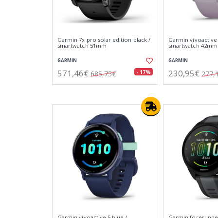
Garmin 7x pro solar edition black /
Garmin vívoactive 
smartwatch 51mm
smartwatch 42mm
GARMIN
GARMIN
571,46€
230,95€
- 17%
685,75€
277,
Garmin vívoactive 5 blue /
Garmin forerunner