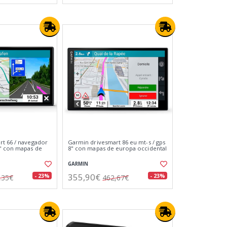
t 66 / navegador
Garmin drivesmart 86 eu mt-s / gps
6" con mapas de
8" con mapas de europa occidental
GARMIN
355,90€
- 23%
- 23%
,35€
462,67€