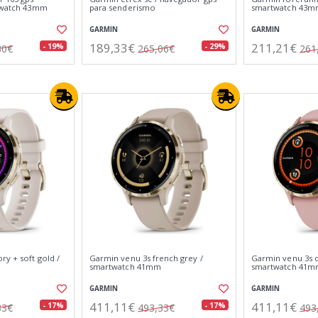
rtwatch 43mm
para senderismo
smartwatch 43
GARMIN
GARMIN
189,33€
211,21€
- 19%
- 29%
30€
265,06€
261
ry + soft gold /
Garmin venu 3s french grey /
Garmin venu 3s d
smartwatch 41mm
smartwatch 41
GARMIN
GARMIN
411,11€
411,11€
- 17%
- 17%
33€
493,33€
493