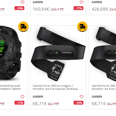
GARMIN
GARMIN
160,94€
426,68€
- 29%
- 17%
32€
193,13€
554
amoled tactical
Garmin hrm 200 xs-s negro /
Garmin hrm 200 
martwatch 50mm
monitor de frecuencia cardiaca
monitor de frecu
GARMIN
GARMIN
68,71€
68,71€
- 17%
- 29%
79€
96,19€
96,1