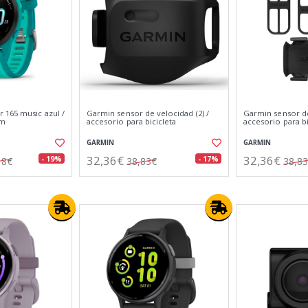
 165 music azul /
Garmin sensor de velocidad (2) /
Garmin sensor de
mm
accesorio para bicicleta
accesorio para bi
GARMIN
GARMIN
32,36€
32,36€
- 19%
- 17%
18€
38,83€
38,8