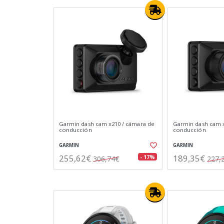
Garmin dash cam x210 / cámara de
Garmin dash cam x
conducción
conducción
GARMIN
GARMIN
255,62€
189,35€
- 17%
306,74€
227,