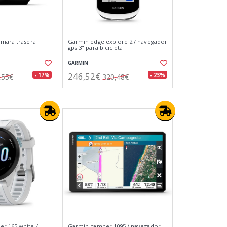
ámara trasera
Garmin edge explore 2 / navegador
gps 3" para bicicleta
GARMIN
246,52€
- 17%
- 23%
,55€
320,48€
r 165 white /
Garmin camper 1095 / navegador