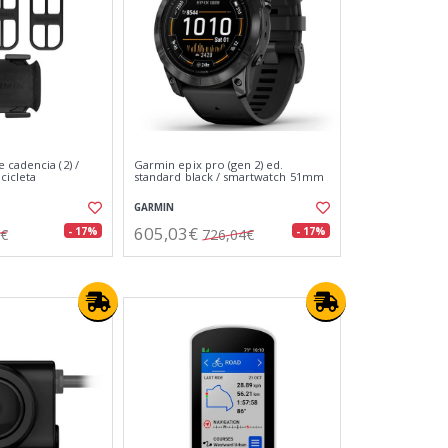
 cadencia (2) /
Garmin epix pro (gen 2) ed.
cicleta
standard black / smartwatch 51mm
GARMIN
605,03€
- 17%
- 17%
3€
726,04€