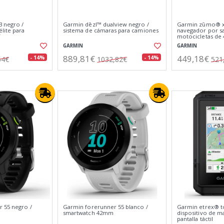
 negro /
Garmin dēzl™ dualview negro /
Garmin zūmo® xt
lite para
sistema de cámaras para camiones
navegador por sa
″
motocicletas de 
GARMIN
GARMIN
889,81€
449,18€
- 14%
- 14%
64€
1032,82€
521
 55 negro /
Garmin forerunner 55 blanco /
Garmin etrex® t
smartwatch 42mm
dispositivo de m
pantalla táctil