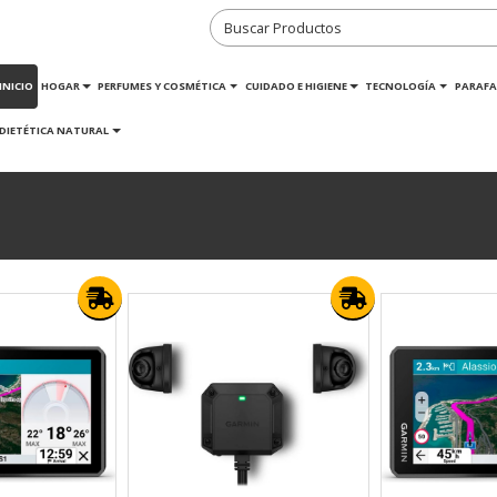
INICIO
HOGAR
PERFUMES Y COSMÉTICA
CUIDADO E HIGIENE
TECNOLOGÍA
PARAFA
DIETÉTICA NATURAL