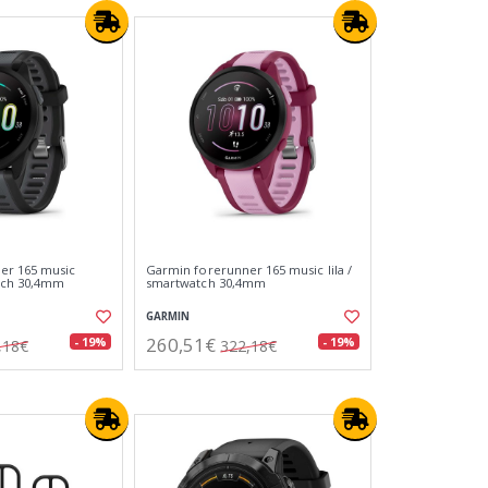
er 165 music
Garmin forerunner 165 music lila /
tch 30,4mm
smartwatch 30,4mm
GARMIN
260,51€
- 19%
- 19%
,18€
322,18€