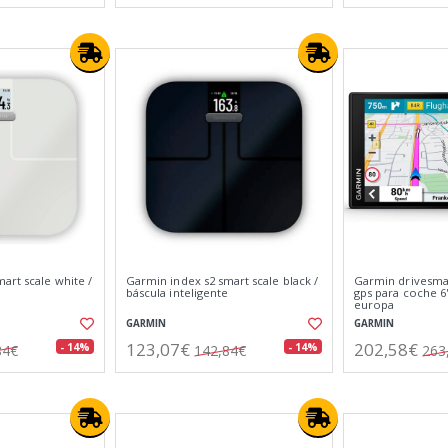
art scale white /
Garmin index s2 smart scale black /
Garmin drivesmar
e
báscula inteligente
gps para coche 
europa
GARMIN
GARMIN
123,07€
202,58€
- 14%
- 14%
84€
142,84€
263