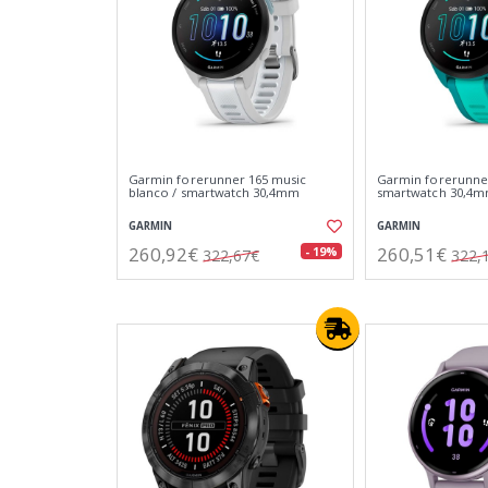
Garmin forerunner 165 music
Garmin forerunner
blanco / smartwatch 30,4mm
smartwatch 30,4
GARMIN
GARMIN
260,92€
260,51€
- 19%
322,67€
322,