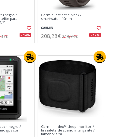
3 negro /
Garmin instinct e black /
télite para
smartwatch 40mm
4,7″
GARMIN
208,28€
- 14%
- 17%
,37€
249,94€
ouch negro /
Garmin index™ sleep monitor /
ano gps con
brazalete de sueño inteligente /
tamaño: s/m