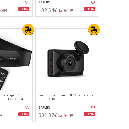
GARMIN
132,54€
- 23%
- 31%
,68€
193,43€
m-xl negro /
Garmin dash cam x310 / cámara de
encia cardiaca
conducción
GARMIN
331,37€
- 29%
- 17%
9€
397,64€